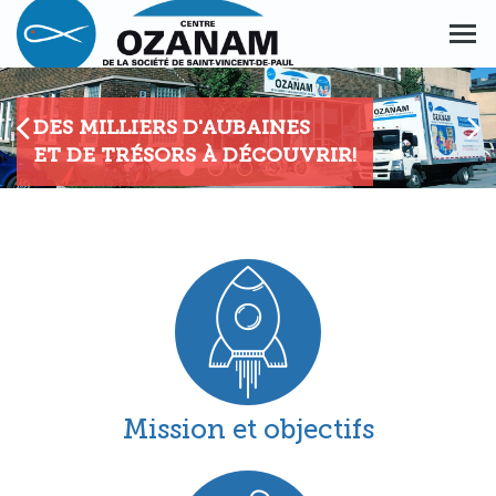
Aller
Aller
au
au
Men
menu
contenu
princ
principal
principal
DES MILLIERS D'AUBAINES
ET DE TRÉSORS À DÉCOUVRIR!
CENTRE
OZANAM
DE
LA
SOCIÉTÉ
DE
Mission et objectifs
SAINT-