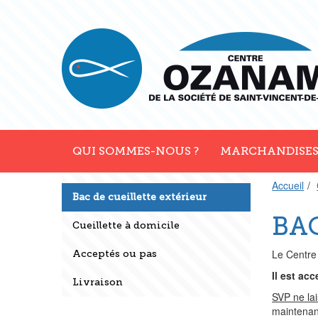
Aller
Aller
au
au
menu
contenu
principal
principal
QUI SOMMES-NOUS ?
MARCHANDISES
Accueil
Bac de cueillette extérieur
BA
Cueillette à domicile
Le Centre 
Acceptés ou pas
Il est ac
Livraison
SVP ne la
maintenant