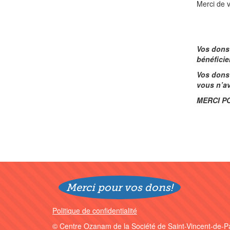
Merci de v
Vos dons 
bénéficie
Vos dons 
vous n’av
MERCI P
Merci pour vos dons!
Politique de confidentialité
© Centre Ozanam de la Société de Saint-Vincent-de-P