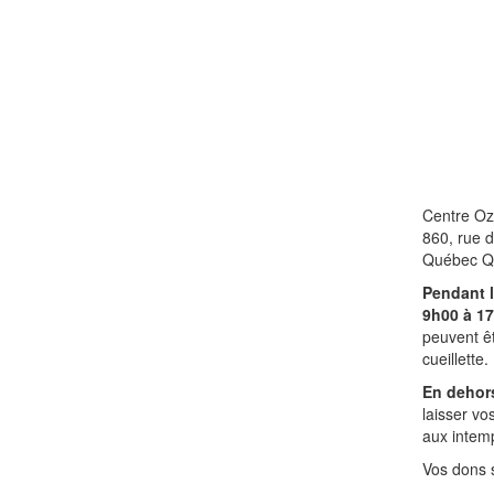
Centre O
860, rue 
Québec Q
Pendant l
9h00 à 1
peuvent ê
cueillette.
En dehors
laisser vo
aux intemp
Vos dons 