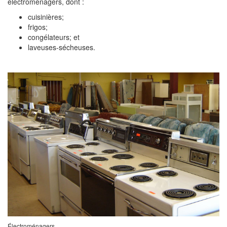
électroménagers, dont :
cuisinières;
frigos;
congélateurs; et
laveuses-sécheuses.
Électroménagers