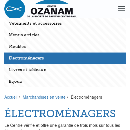
Aller
Aller
au
au
Men
menu
contenu
princ
principal
principal
Vêtements et accessoires
Menus articles
Meubles
Électroménagers
Livres et tableaux
Bijoux
Accueil
Marchandises en vente
Électroménagers
ÉLECTROMÉNAGERS
Le Centre vérifie et offre une garantie de trois mois sur tous les